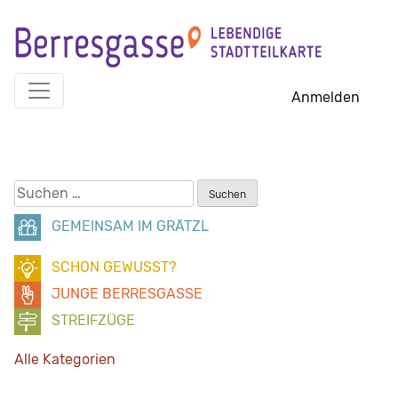
Skip
to
content
Anmelden
Suchen
nach:
GEMEINSAM IM GRÄTZL
SCHON GEWUSST?
JUNGE BERRESGASSE
STREIFZÜGE
Alle Kategorien