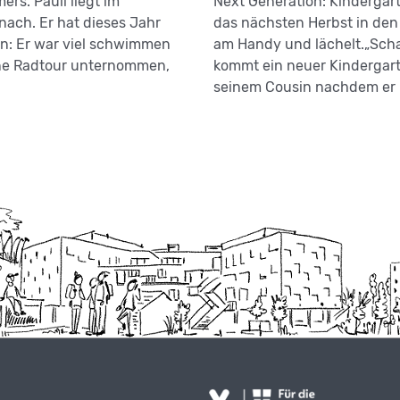
rs. Pauli liegt im
Next Generation: Kindergarte
ach. Er hat dieses Jahr
das nächsten Herbst in den
an: Er war viel schwimmen
am Handy und lächelt.„Sch
ine Radtour unternommen,
kommt ein neuer Kindergarte
seinem Cousin nachdem er 