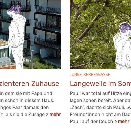
JUNGE BERRESGASSE
izienteren Zuhause
Langeweile im Som
 in dem sie mit Papa und
Pauli war total auf Hitze ei
un schon in diesem Haus.
lagen schon bereit. Aber d
 junges Paar damals den
„Zach“, dachte sich Pauli, 
, als sie die Zusage
> mehr
Freund*innen nicht am Bade
Pauli auf der Couch
> mehr