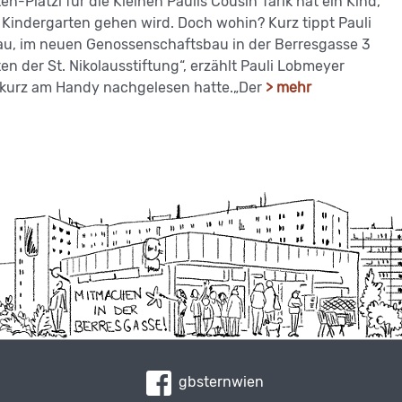
n-Platzl für die Kleinen Paulis Cousin Tarik hat ein Kind,
 Kindergarten gehen wird. Doch wohin? Kurz tippt Pauli
au, im neuen Genossenschaftsbau in der Berresgasse 3
n der St. Nikolausstiftung“, erzählt Pauli Lobmeyer
kurz am Handy nachgelesen hatte.„Der
> mehr
gbsternwien