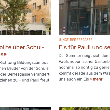
JUNGE BERRESGASSE
ollte über Schul-
Eis für Pauli und s
sse
Der Sommer neigt sich de
Pauli, neben seiner Garten
in Richtung Bildungscampus,
nochmal so richtig zu genie
einen Bruder von der Schule
kommt gerade aus dem Wasser
n der Berresgasse verändert!
uns auch ein Eis
> mehr
iehen zu – und Pauli freut