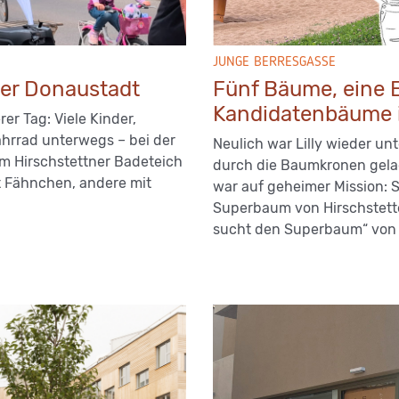
JUNGE BERRESGASSE
 der Donaustadt
Fünf Bäume, eine E
Kandidatenbäume i
er Tag: Viele Kinder,
hrrad unterwegs – bei der
Neulich war Lilly wieder u
eim Hirschstettner Badeteich
durch die Baumkronen gelach
it Fähnchen, andere mit
war auf geheimer Mission: 
Superbaum von Hirschstetten
sucht den Superbaum“ von 