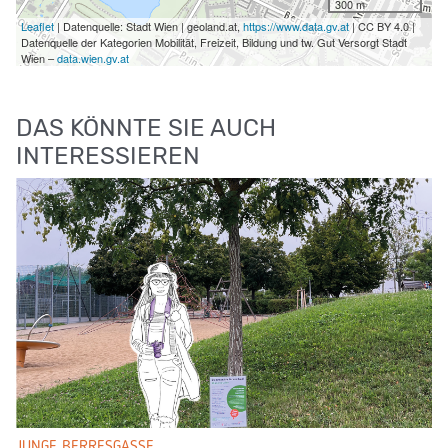
300 m
Leaflet
| Datenquelle: Stadt Wien | geoland.at,
https://www.data.gv.at
| CC BY 4.0 |
Datenquelle der Kategorien Mobilität, Freizeit, Bildung und tw. Gut Versorgt Stadt
Wien –
data.wien.gv.at
DAS KÖNNTE SIE AUCH
INTERESSIEREN
JUNGE BERRESGASSE