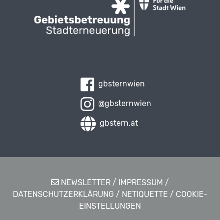
gbsternwien
@gbsternwien
gbstern.at
NEWSLETTER
/
IMPRESSUM
/
DATENSCHUTZERKLÄRUNG
/
NETIQUETTE
/
COOKIE-
EINSTELLUNGEN