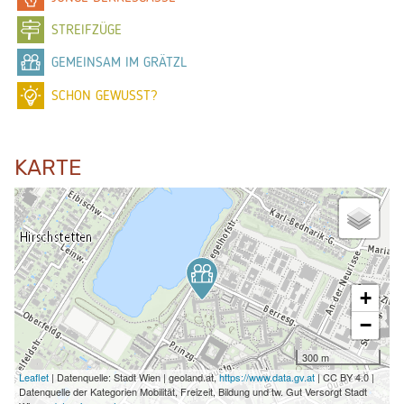
STREIFZÜGE
GEMEINSAM IM GRÄTZL
SCHON GEWUSST?
KARTE
+
−
300 m
Leaflet
| Datenquelle: Stadt Wien | geoland.at,
https://www.data.gv.at
| CC BY 4.0 |
Datenquelle der Kategorien Mobilität, Freizeit, Bildung und tw. Gut Versorgt Stadt