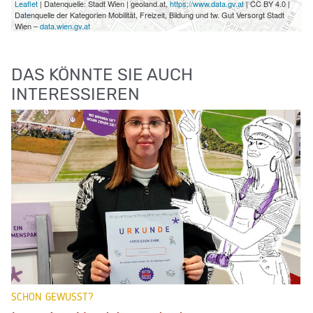
Leaflet
| Datenquelle: Stadt Wien | geoland.at,
https://www.data.gv.at
| CC BY 4.0 |
Datenquelle der Kategorien Mobilität, Freizeit, Bildung und tw. Gut Versorgt Stadt
Wien –
data.wien.gv.at
DAS KÖNNTE SIE AUCH
INTERESSIEREN
SCHON GEWUSST?